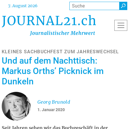
Direkt
Suche
7. August 2026
zum
Inhalt
KLEINES SACHBUCHFEST ZUM JAHRESWECHSEL
Und auf dem Nachttisch:
Markus Orths’ Picknick im
Dunkeln
Georg Brunold
1. Januar 2020
Seit Jahren sehen wir das Buchgeschäft in der