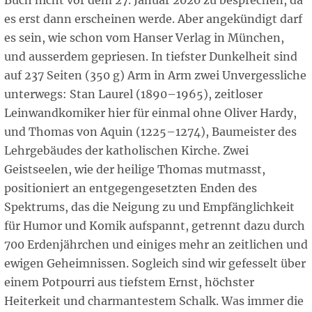
Buch nicht vor dem 27. Januar 2020 zu besprechen, da
es erst dann erscheinen werde. Aber angekündigt darf
es sein, wie schon vom Hanser Verlag in München,
und ausserdem gepriesen. In tiefster Dunkelheit sind
auf 237 Seiten (350 g) Arm in Arm zwei Unvergessliche
unterwegs: Stan Laurel (1890–1965), zeitloser
Leinwandkomiker hier für einmal ohne Oliver Hardy,
und Thomas von Aquin (1225–1274), Baumeister des
Lehrgebäudes der katholischen Kirche. Zwei
Geistseelen, wie der heilige Thomas mutmasst,
positioniert an entgegengesetzten Enden des
Spektrums, das die Neigung zu und Empfänglichkeit
für Humor und Komik aufspannt, getrennt dazu durch
700 Erdenjährchen und einiges mehr an zeitlichen und
ewigen Geheimnissen. Sogleich sind wir gefesselt über
einem Potpourri aus tiefstem Ernst, höchster
Heiterkeit und charmantestem Schalk. Was immer die