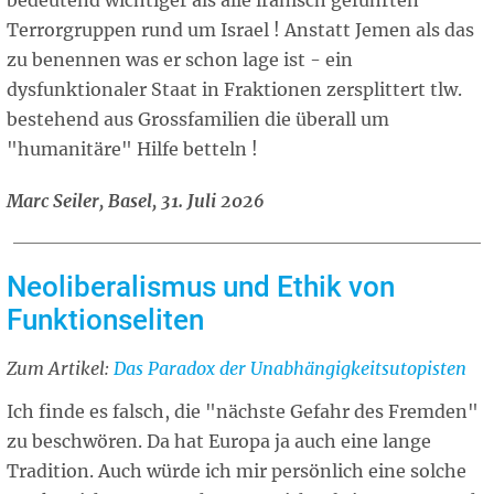
bedeutend wichtiger als alle iranisch geführten
Terrorgruppen rund um Israel ! Anstatt Jemen als das
zu benennen was er schon lage ist - ein
dysfunktionaler Staat in Fraktionen zersplittert tlw.
bestehend aus Grossfamilien die überall um
"humanitäre" Hilfe betteln !
Marc Seiler, Basel, 31. Juli 2026
Neoliberalismus und Ethik von
Funktionseliten
Zum Artikel:
Related
Das Paradox der Unabhängigkeitsutopisten
article
Ich finde es falsch, die "nächste Gefahr des Fremden"
zu beschwören. Da hat Europa ja auch eine lange
Tradition. Auch würde ich mir persönlich eine solche