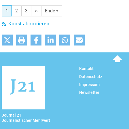
1
2
3
Nächste
››
Letzte
Ende »
Seite
Seite
Kunst abonnieren
To top
Kontakt
Datenschutz
Impressum
Newsletter
Journal 21
Journalistischer Mehrwert