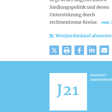
Siedlungspolitik und deren
Unterstützung durch
rechtsextreme Kreise.
mehr
Westjordanland abonnie
tweet
drucken
teilen
mitteilen
m
Journal 21
Journalistisc