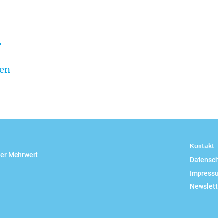
ren
ail
Kontakt
her Mehrwert
Datensc
Impress
Newslett