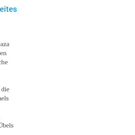
eites
Gaza
ten
che
 die
aels
n
 Übels